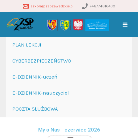
Przejdź
szkola@zspzawadzkie.pl
+48774616430
do
treści
PLAN LEKCJI
CYBERBEZPIECZEŃSTWO
E-DZIENNIK-uczeń
E-DZIENNIK-nauczyciel
POCZTA SŁUŻBOWA
My o Nas - czerwiec 2026