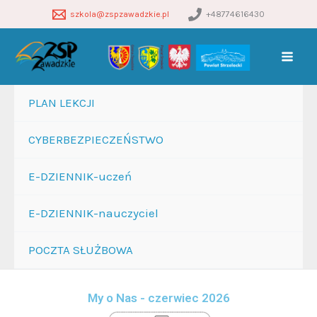
Przejdź
szkola@zspzawadzkie.pl
+48774616430
do
treści
PLAN LEKCJI
CYBERBEZPIECZEŃSTWO
E-DZIENNIK-uczeń
E-DZIENNIK-nauczyciel
POCZTA SŁUŻBOWA
My o Nas - czerwiec 2026