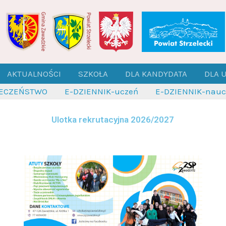
AKTUALNOŚCI
SZKOŁA
DLA KANDYDATA
DLA 
IECZEŃSTWO
E-DZIENNIK-uczeń
E-DZIENNIK-naucz
Ulotka rekrutacyjna 2026/2027