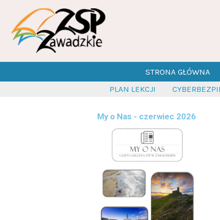
Przejdź
do
treści
STRONA GŁÓWNA
PLAN LEKCJI
CYBERBEZP
My o Nas - czerwiec 2026