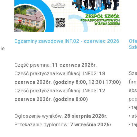
Egzaminy zawodowe INF.02 - czerwiec 2026
Ofe
Szk
nie
Część pisemna:
11 czerwca 2026r.
Sza
Część praktyczna kwalifikacji INF02:
18
fir
czerwca 2026r. (godziny 8:00, 12:30 i 17:00)
abs
Część praktyczna kwalifikacji INF03:
12
pod
czerwca 2026r. (godzina 8:00)
• ta
Ogłoszenie wyników:
28 sierpnia 2026r.
• s
Przekazanie dyplomów:
7 września 2026r.
• t