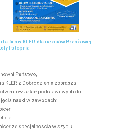
rta firmy KLER dla uczniów Branżowej
oły I stopnia
nowni Państwo,
ma KLER z Dobrodzienia zaprasza
olwentów szkół podstawowych do
jęcia nauki w zawodach:
picer
tolarz
apicer ze specjalnością w szyciu