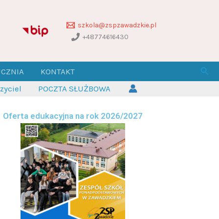
szkola@zspzawadzkie.pl
+48774616430
Szuk
UCZNIA
KONTAKT
yciel
POCZTA SŁUŻBOWA
Oferta edukacyjna na rok 2026/2027