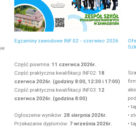
Egzaminy zawodowe INF.02 - czerwiec 2026
Ofe
Szk
nie
Część pisemna:
11 czerwca 2026r.
Sza
Część praktyczna kwalifikacji INF02:
18
fir
czerwca 2026r. (godziny 8:00, 12:30 i 17:00)
abs
Część praktyczna kwalifikacji INF03:
12
pod
czerwca 2026r. (godzina 8:00)
• ta
Ogłoszenie wyników:
28 sierpnia 2026r.
• s
Przekazanie dyplomów:
7 września 2026r.
• t