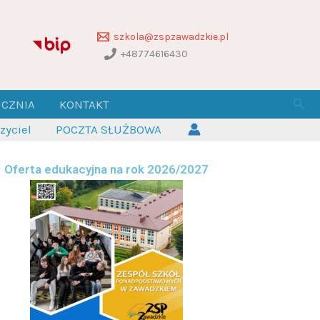
szkola@zspzawadzkie.pl
+48774616430
Szuk
UCZNIA
KONTAKT
yciel
POCZTA SŁUŻBOWA
Oferta edukacyjna na rok 2026/2027