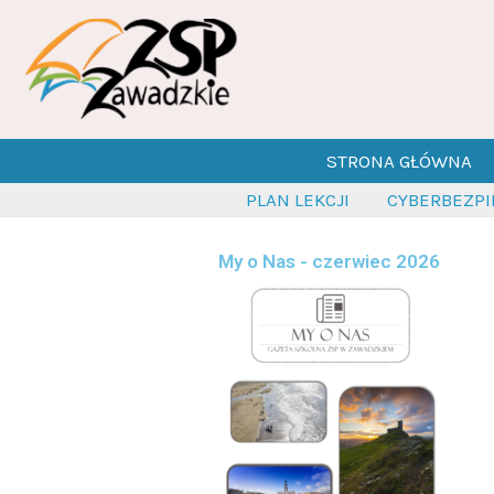
Przejdź
do
treści
STRONA GŁÓWNA
PLAN LEKCJI
CYBERBEZP
My o Nas - czerwiec 2026