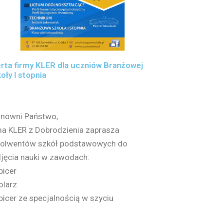
rta firmy KLER dla uczniów Branżowej
oły I stopnia
nowni Państwo,
ma KLER z Dobrodzienia zaprasza
olwentów szkół podstawowych do
jęcia nauki w zawodach:
picer
tolarz
apicer ze specjalnością w szyciu