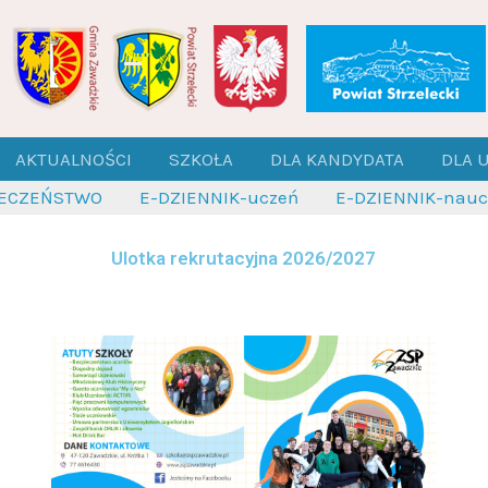
AKTUALNOŚCI
SZKOŁA
DLA KANDYDATA
DLA 
IECZEŃSTWO
E-DZIENNIK-uczeń
E-DZIENNIK-naucz
Ulotka rekrutacyjna 2026/2027