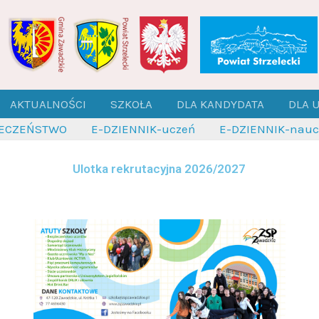
AKTUALNOŚCI
SZKOŁA
DLA KANDYDATA
DLA 
IECZEŃSTWO
E-DZIENNIK-uczeń
E-DZIENNIK-naucz
Ulotka rekrutacyjna 2026/2027