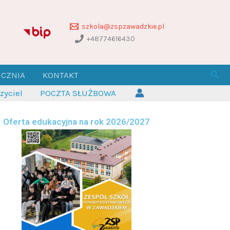
szkola@zspzawadzkie.pl
+48774616430
Szuk
UCZNIA
KONTAKT
yciel
POCZTA SŁUŻBOWA
Oferta edukacyjna na rok 2026/2027