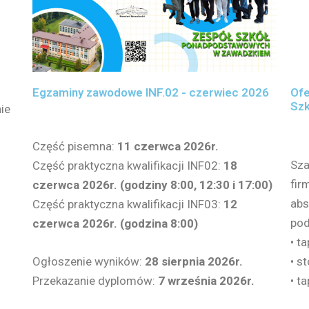
Egzaminy zawodowe INF.02 - czerwiec 2026
Ofe
Szk
nie
Część pisemna:
11 czerwca 2026r.
Sza
Część praktyczna kwalifikacji INF02:
18
fir
czerwca 2026r. (godziny 8:00, 12:30 i 17:00)
abs
Część praktyczna kwalifikacji INF03:
12
pod
czerwca 2026r. (godzina 8:00)
• ta
Ogłoszenie wyników:
28 sierpnia 2026r.
• s
Przekazanie dyplomów:
7 września 2026r.
• t