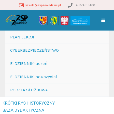
Przejdź
szkola@zspzawadzkie.pl
+48774616430
do
treści
PLAN LEKCJI
CYBERBEZPIECZEŃSTWO
E-DZIENNIK-uczeń
E-DZIENNIK-nauczyciel
POCZTA SŁUŻBOWA
KRÓTKI RYS HISTORYCZNY
BAZA DYDAKTYCZNA