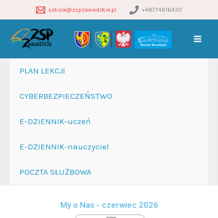
Przejdź
szkola@zspzawadzkie.pl
+48774616430
do
treści
PLAN LEKCJI
CYBERBEZPIECZEŃSTWO
E-DZIENNIK-uczeń
E-DZIENNIK-nauczyciel
POCZTA SŁUŻBOWA
My o Nas - czerwiec 2026