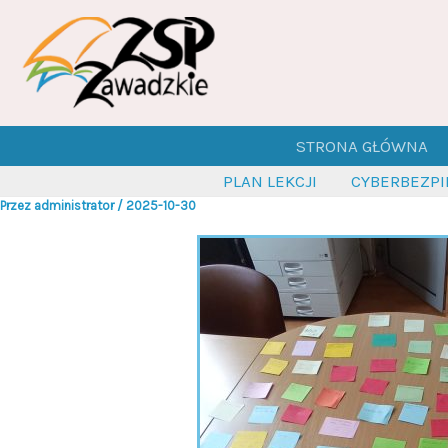
Przejdź
do
treści
STRONA GŁÓWNA
PLAN LEKCJI
CYBERBEZP
Przez
administrator
/
2025-10-30