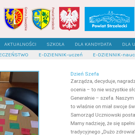
AKTUALNOŚCI
SZKOŁA
DLA KANDYDATA
DLA 
IECZEŃSTWO
E-DZIENNIK-uczeń
E-DZIENNIK-naucz
Dzień Szefa
Zarządza, decyduje, nagradza
ocenia – to nie wszystkie s
Generalnie – szefa. Naszym
to właśnie on miał swoje św
Samorząd Uczniowski posta
Mamy nadzieję, że się spełnią
tradycyjnego „Dużo zdrowia”