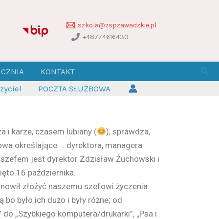
szkola@zspzawadzkie.pl
+48774616430
Szuk
UCZNIA
KONTAKT
yciel
POCZTA SŁUŻBOWA
 i karze, czasem lubiany (
), sprawdza,
łowa określające … dyrektora, managera.
 szefem jest dyrektor Zdzisław Żuchowski i
ięto 16 października.
nowił złożyć naszemu szefowi życzenia.
 bo było ich dużo i były różne; od
 do „Szybkiego komputera/drukarki”, „Psa i