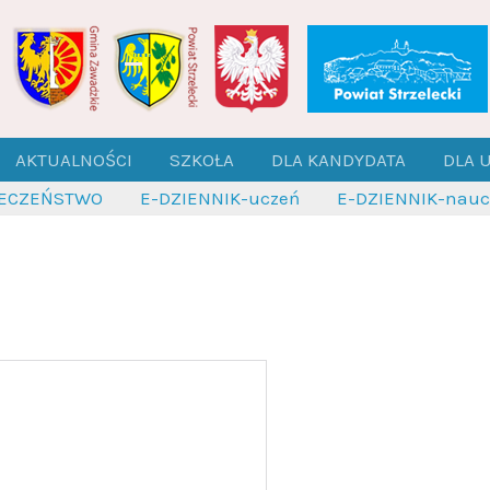
AKTUALNOŚCI
SZKOŁA
DLA KANDYDATA
DLA 
IECZEŃSTWO
E-DZIENNIK-uczeń
E-DZIENNIK-naucz