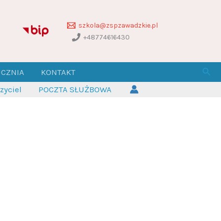
szkola@zspzawadzkie.pl
+48774616430
Szuk
UCZNIA
KONTAKT
yciel
POCZTA SŁUŻBOWA