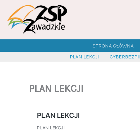
Przejdź
do
treści
STRONA GŁÓWNA
PLAN LEKCJI
CYBERBEZP
PLAN LEKCJI